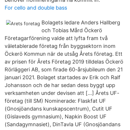
For cello and double bass
Bolagets ledare Anders Hallberg
och Tobias Mård Öckerö
Företagarförening valde att lyfta fram två
väletablerade företag från byggsektorn inom
Öckerö Kommun när de utsåg Årets företag. Ett
av prisen för Årets Företag 2019 tilldelas Öckerö
Rörläggeri AB, som firade 60-årsjubileum den 21
januari 2021. Bolaget startades av Erik och Ralf
Johansson och de har sedan dess byggt upp
verksamheten under devisen att […] Årets UF-
företag (till SM) Nominerade: Flaskfat UF
(Gnosjöandans kunskapscentrum), Cutit UF
(Gislaveds gymnasium), Napkin Boost UF
(Sandagymnasiet), DinTavla UF (Gnosjöandans